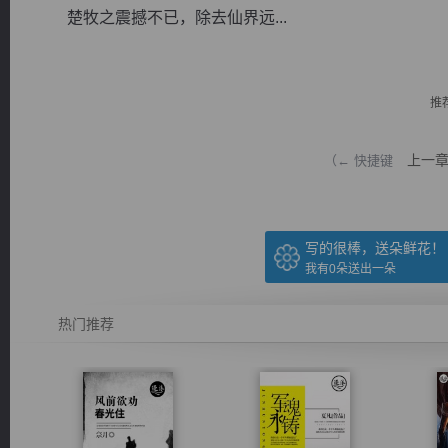
楚牧之震撼不已，除去仙界远...
推
逐浪小说
上一
（← 快捷键
写的很棒，送朵鲜花！
我有
0
朵送出一朵
热门推荐