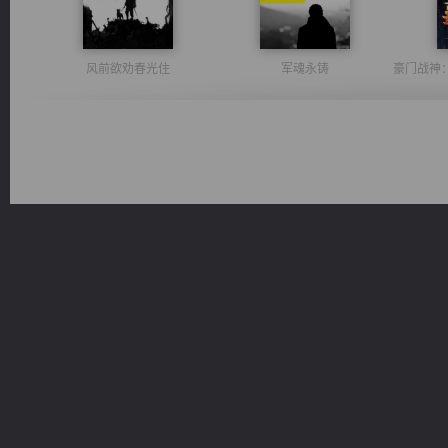
风前欲劝春光住
军魂永铸
诸仙天下
无敌从不死开始
太古神煌
维和先锋