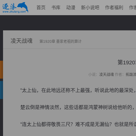
首页
书库
动漫
新小说吧
作者福利
作
凌天战魂
第1920章 墨家老祖的算计
第192
小说：
凌天战魂
作者：
拓跋
“太上仙，在此地远还称不上最强，听说此地的最深处，
楚云倒是神情淡然，这些话都是鸿蒙神树说给他听的，
“连太上仙都得敬畏三尺？难不成是无漏仙？也就是所谓