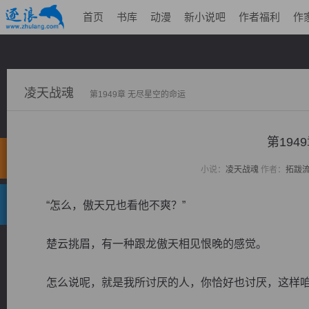
首页
书库
动漫
新小说吧
作者福利
作
凌天战魂
第1949章 无尽星空的命运
第194
小说：
凌天战魂
作者：
拓跋
“怎么，傲天兄也看他不爽？”
楚云挑眉，有一种跟龙傲天相见恨晚的感觉。
怎么说呢，就是我所讨厌的人，你恰好也讨厌，这样咱