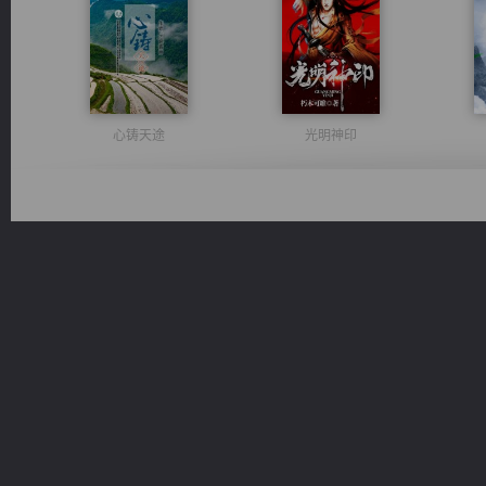
心铸天途
光明神印
桃运无双：我的极品老婆
太古神煌