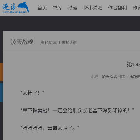
首页
书库
动漫
新小说吧
作者福利
作
凌天战魂
第1981章 上来就认输
第19
小说：
凌天战魂
作者：
拓跋
“太棒了！”
“拿下揭幕战！一定会给刑罚长老留下深刻印象的！”
“哈哈哈哈，云哥太强了。”