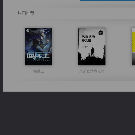
热门推荐
佣兵王
风前欲劝春光住
诸仙天下
激荡人生
桃运