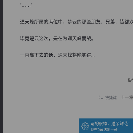
“……”
通天峰所属的席位中，楚云的那些朋友、兄弟，皆都欢
毕竟楚云这次，是在为通天峰而战。
逐浪小说
一直赢下去的话，通天峰将能够得...
推
上一
（← 快捷键
写的很棒，送朵鲜花！
我有
0
朵送出一朵