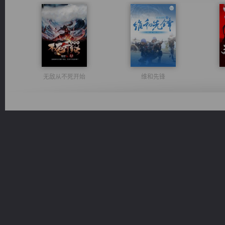
无敌从不死开始
维和先锋
太古神煌
军魂永铸