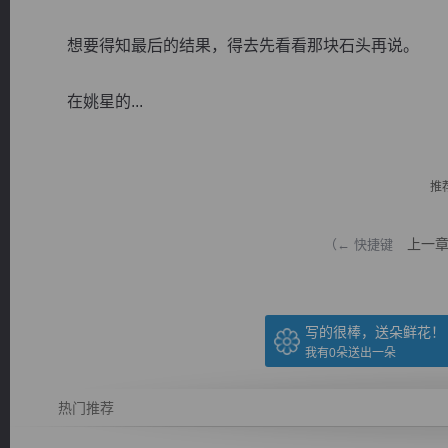
想要得知最后的结果，得去先看看那块石头再说。
在姚星的...
逐浪小说
推
上一
（← 快捷键
写的很棒，送朵鲜花！
我有
0
朵送出一朵
热门推荐