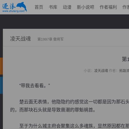
首页
书库
动漫
新小说吧
作者福利
作
凌天战魂
第1997章 傲将军
第
小说：
凌天战魂
作者：
拓跋
“带我去看看。”
楚云面无表情，他隐隐约约感觉这一切都是因为那石头
的，而那块石头就是导致兽潮的罪魁祸首。
至于为什么城主府会聚集这么多魂族，显然原因都在那