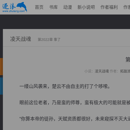
首页
书库
动漫
新小说吧
作者福利
作
凌天战魂
第2022章 事了
第
小说：
凌天战魂
作者：
拓跋
一缕山风袭来，楚云不由自主的打了个哆嗦。
眼前这位老者，乃是蛮的师尊，蛮有极大的可能就是被
“你算本帝的徒孙，天赋资质都很好，未来窥探不灭大道