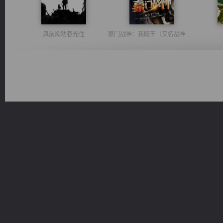
风前欲劝春光住
豪门战神：我既王（又名战神归来不败神婿修罗战神）
诸仙天下
佣兵王
太古神煌
一术镇天