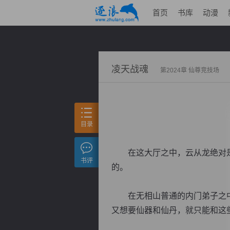
首页
书库
动漫
凌天战魂
第2024章 仙尊竞技场
目录
在这大厅之中，云从龙绝对是
书评
的。
在无相山普通的内门弟子之中
又想要仙器和仙丹，就只能和这