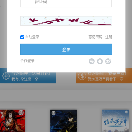
.
推荐在手机上阅读本书
自动登录
忘记密码
|
注册
上一章
回目录
下一章
（← 快捷键
快捷键→）
登录
合作登录
写的很棒，送朵鲜花！
看的很爽，我要点赞！
我有
0
朵送出一朵
赞20逐浪币再看下一章