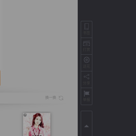
书签
打赏
送花
分享
背
字
宽
滚
换一换
举报