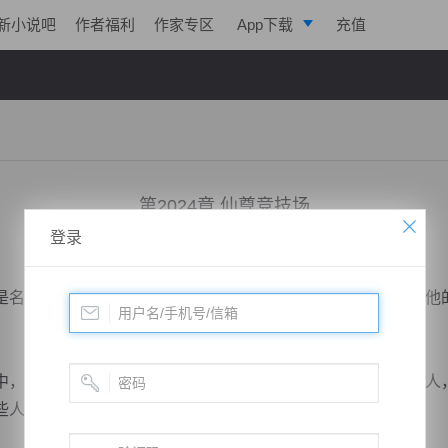
新小说吧
作者福利
作家专区
App下载
充值
逐浪小说
写作助手
第2024章 仙尊竞技场
登录
小说：
凌天战魂
作者：
拓跋流云
更新时间：2019-09-27 22:24 字数：6009
名人，他在这里的修为算不得最强，但作为炼器殿的弟子，他
，最吃香的莫过于炼器殿和炼丹殿的弟子，这两者都是手艺人
些人打好关系。