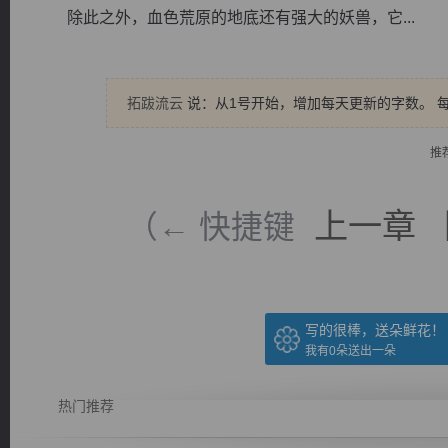
除此之外，血色荒原的地底还有强大的妖兽，它...
拓跋流云
说：从1号开始，增加每天更新的字数。 
逐浪小说
推
上一章
（← 快捷键
写的很棒，送朵鲜花！
我有
0
朵送出一朵
热门推荐