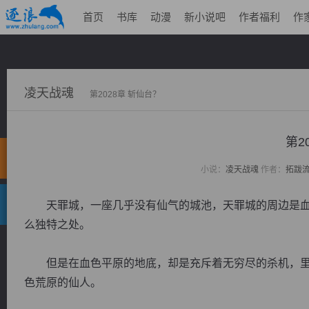
首页
书库
动漫
新小说吧
作者福利
作
凌天战魂
第2028章 斩仙台？
第2
小说：
凌天战魂
作者：
拓跋
天罪城，一座几乎没有仙气的城池，天罪城的周边是血
么独特之处。
但是在血色平原的地底，却是充斥着无穷尽的杀机，里
色荒原的仙人。