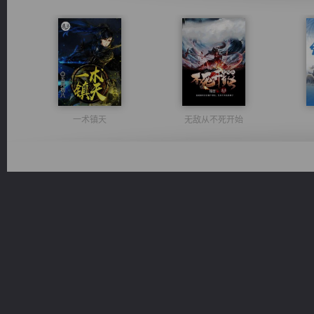
一术镇天
无敌从不死开始
诸仙天下
军魂永铸