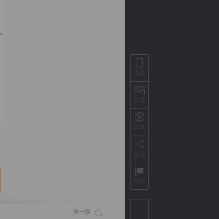
”
书签
打赏
送花
背
字
宽
滚
分享
举报
换一换