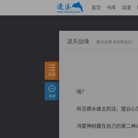
首页
书库
动漫
凌天战魂
第2040章 收走斩仙台！
目录
啥？
书评
听见卿水峰主的话，楚云心
鸿蒙神树藏在自己的第二神魂