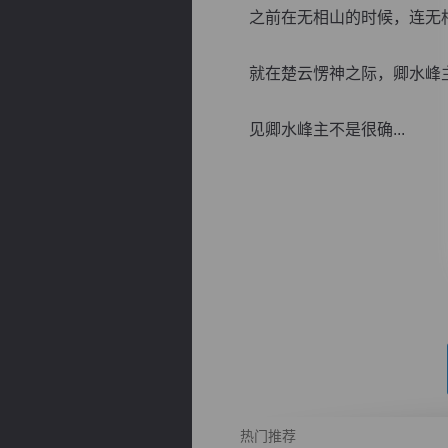
之前在无相山的时候，连无相
就在楚云愣神之际，卿水峰主又
见卿水峰主不是很确...
逐浪小说
热门推荐