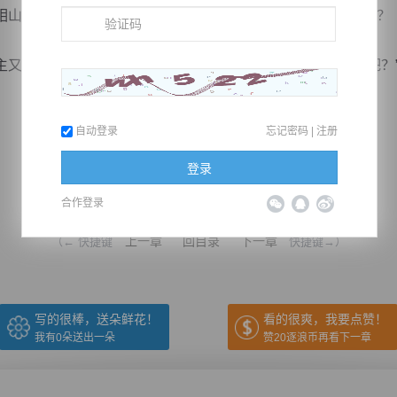
山的那些大能都无法发现他，眼下这卿水峰主是怎么发现的？
道：“我总感觉你脑海中好像躲着一个人，该不会是魂族吧？
自动登录
忘记密码
|
注册
登录
推荐在手机上阅读本书
合作登录
上一章
回目录
下一章
（← 快捷键
快捷键→）
写的很棒，送朵鲜花！
看的很爽，我要点赞！
我有
0
朵送出一朵
赞20逐浪币再看下一章