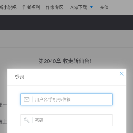
新小说吧
作者福利
作家专区
App下载
充值
逐浪小说
写作助手
第2040章 收走斩仙台！
小说：
凌天战魂
作者：
拓跋流云
更新时间：2019-10-13 23:57 字数：8013
登录
里一凛。
上，在第二神魂扎了根。