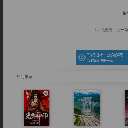
推
上一
（← 快捷键
逐浪小说
写的很棒，送朵鲜花！
我有
0
朵送出一朵
热门推荐