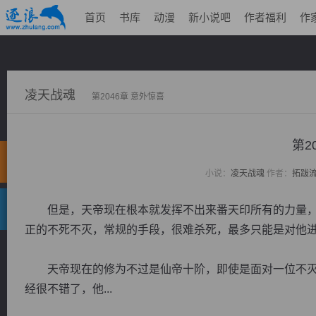
首页
书库
动漫
新小说吧
作者福利
作
凌天战魂
第2046章 意外惊喜
第2
小说：
凌天战魂
作者：
拓跋
但是，天帝现在根本就发挥不出来番天印所有的力量，
正的不死不灭，常规的手段，很难杀死，最多只能是对他
天帝现在的修为不过是仙帝十阶，即使是面对一位不灭
经很不错了，他...