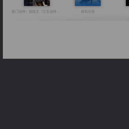
豪门战神：我既王（又名战神归来不败神婿修罗战神）
维和先锋
桃运无双：我的极品老婆
心铸天途
一术镇天
风前欲劝春光住