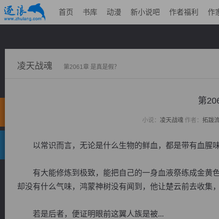
首页
书库
动漫
新小说吧
作者福利
作
凌天战魂
第2061章 是真是假？
第20
小说：
凌天战魂
作者：
拓跋
以常识而言，无论是什么生物的鲜血，都是带有血腥
有大能修炼到极致，能把自己的一身血液祭练成金黄色
却没有什么气味，鸿蒙神树没有闻到，他让楚云前去收集
若是后者，便证明眼前这翼人族是被...