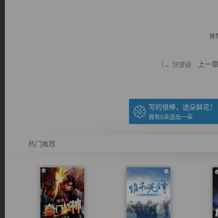
推
上一
（← 快捷键
逐浪小说
写的很棒，送朵鲜花！
我有
0
朵送出一朵
热门推荐