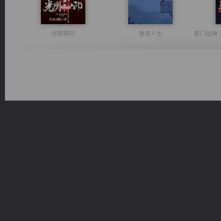
光明神印
激荡人生
风前欲劝春光住
维和先锋
军魂永铸
一术镇天