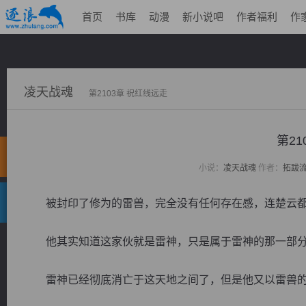
首页
书库
动漫
新小说吧
作者福利
作
凌天战魂
第2103章 祝红线远走
第21
小说：
凌天战魂
作者：
拓跋
被封印了修为的雷兽，完全没有任何存在感，连楚云都
他其实知道这家伙就是雷神，只是属于雷神的那一部分
雷神已经彻底消亡于这天地之间了，但是他又以雷兽的