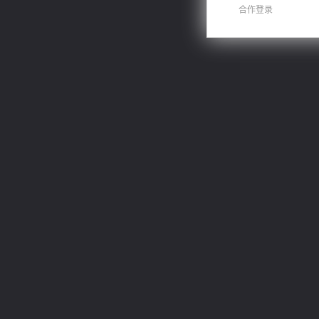
合作登录
激荡人生
桃运无双：我的极品老婆