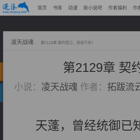
首页
书库
动漫
新小说吧
作者福利
作
凌天战魂
第2129章 契约签订，奴役千年！
第2129章 
小说：
凌天战魂
作者：
拓跋流
天蓬，曾经统御已知