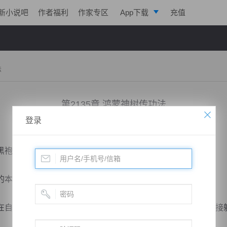
新小说吧
作者福利
作家专区
App下载
充值
逐浪小说
写作助手
法
第2135章 鸿蒙神树传功法
登录
小说：
凌天战魂
作者：
拓跋流云
更新时间：2020-01-11 23:47 字数：8024
袍人不是本尊的时候，便直接出手了！
的本质。
自己能打败的对手面前逞强，对于打不过的存在，要么是直接
。