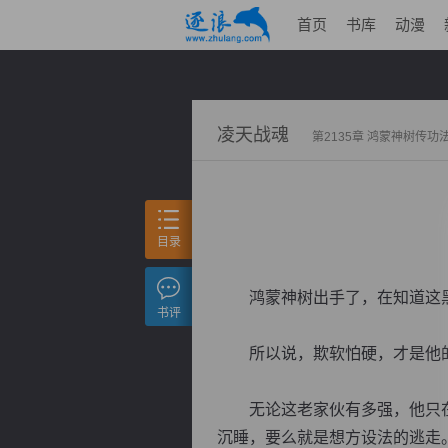
首页
书库
动漫
凌天战魂
第2135章 鸿蒙神树传功
目录
鸿蒙神树出手了，在知道这黑
书评
所以说，欺软怕硬，才是他
无论这老家伙有多强，他只在
沉睡，要么就是想方设法的逃走