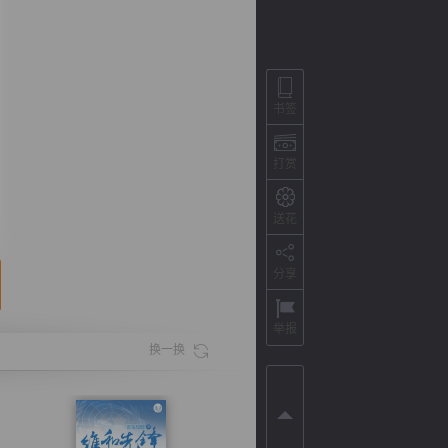
书签
打赏
送花
分享
背
字
宽
滚
举报
换一换