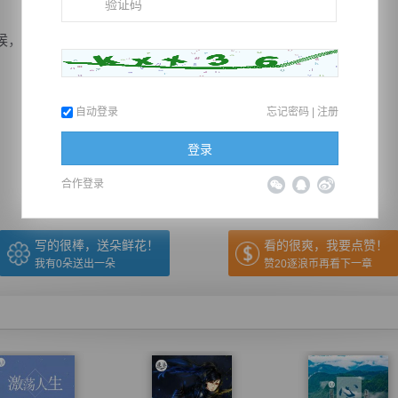
这老家伙可是在逃脱厚...
自动登录
忘记密码
|
注册
推荐在手机上阅读本书
登录
上一章
回目录
下一章
（← 快捷键
快捷键→）
合作登录
写的很棒，送朵鲜花！
看的很爽，我要点赞！
我有
0
朵送出一朵
赞20逐浪币再看下一章