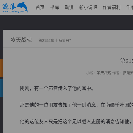
首页
书库
动漫
新小说吧
作者福利
作
凌天战魂
第2155章 十品仙丹？
第21
小说：
凌天战魂
作者：
拓跋
刚刚，有一个声音传入了他的耳中。
那是他的一位朋友告知了他一则消息，在南疆千叶国的
他的这位友人只是把这个足以载入史册的消息告知他，