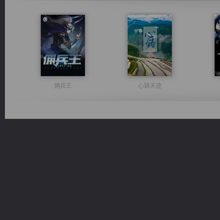
佣兵王
心铸天途
无敌从不死开始
激荡人生