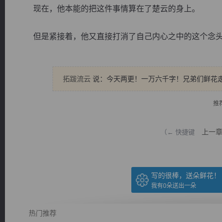
现在，他本能的把这件事情算在了楚云的身上。
但是紧接着，他又直接打消了自己内心之中的这个念头..
逐浪小说
拓跋流云
说：今天两更！一万六千字！兄弟们鲜花
推
上一
（← 快捷键
写的很棒，送朵鲜花！
我有
0
朵送出一朵
热门推荐