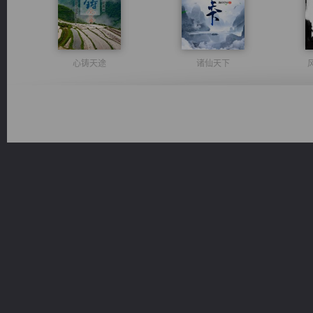
心铸天途
诸仙天下
太古神煌
光明神印