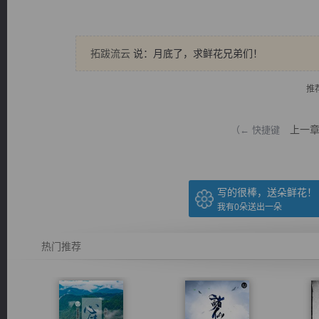
拓跋流云
说：月底了，求鲜花兄弟们！
推
逐浪小说
上一
（← 快捷键
写的很棒，送朵鲜花！
我有
0
朵送出一朵
热门推荐