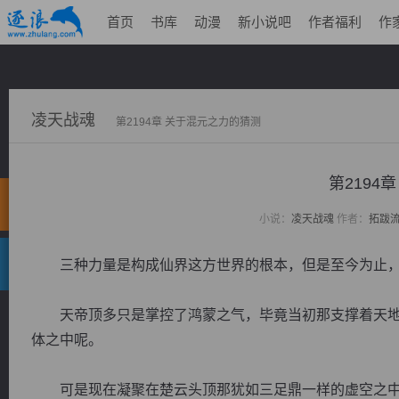
首页
书库
动漫
新小说吧
作者福利
作
凌天战魂
第2194章 关于混元之力的猜测
第2194
小说：
凌天战魂
作者：
拓跋
三种力量是构成仙界这方世界的根本，但是至今为止，
天帝顶多只是掌控了鸿蒙之气，毕竟当初那支撑着天地
体之中呢。
可是现在凝聚在楚云头顶那犹如三足鼎一样的虚空之中，