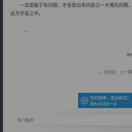
一定是脑子有问题，才会冒出来问自己一大堆的问题，
这方宇宙之中。
...
逐浪小说
推
上一
（← 快捷键
写的很棒，送朵鲜花！
我有
0
朵送出一朵
热门推荐