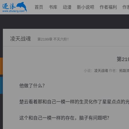
首页
书库
动漫
新小说吧
作者福利
作
凌天战魂
第2199章 不灭六阶！
第21
小说：
凌天战魂
作者：
拓跋
他做了什么？
楚云看着那和自己一模一样的生灵化作了星星点点的光
这个和自己一模一样的存在，脑子有问题吧？