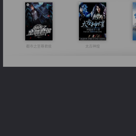
都市之至尊君侯
太古神煌
豪门战神：我既王（又名战神归来不败神婿修罗战神）
佣兵王