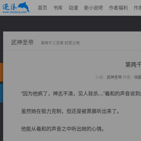
首页
书库
动漫
新小说吧
作者福利
作
武神圣帝
第两千三百章 封禁之地
第两千
小说：
武神圣帝
作者：
翎
“因为他疯了，神志不清，见人就杀....”羲和的声音说
虽然她在极力克制，但还是被萧晨听出来了。
他能从羲和的声音之中听出她的心情。