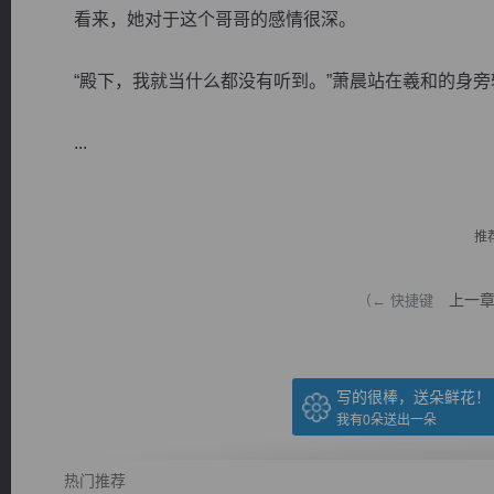
看来，她对于这个哥哥的感情很深。
“殿下，我就当什么都没有听到。”萧晨站在羲和的身旁
...
逐浪小说
推
上一
（← 快捷键
写的很棒，送朵鲜花！
我有
0
朵送出一朵
热门推荐