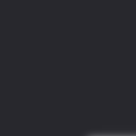
军魂永铸
心铸天途