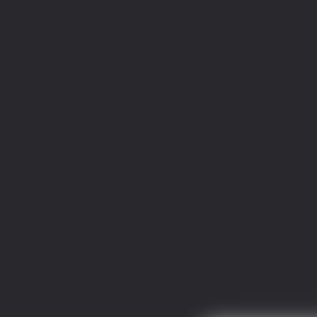
绝世狂尊
激荡人生
维和先锋
一术镇天