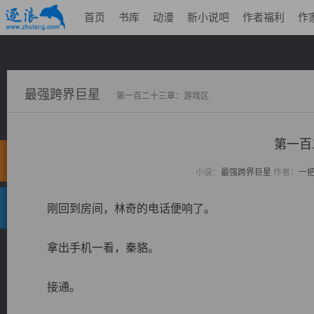
首页
书库
动漫
新小说吧
作者福利
作
最强跨界巨星
第一百二十三章：游戏区
第一百
小说：
最强跨界巨星
作者：
一
刚回到房间，林奇的电话便响了。
拿出手机一看，秦貉。
接通。