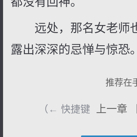
都没有回神。
远处，那名女老师也
露出深深的忌惮与惊恐
推荐在
上一章
（← 快捷键