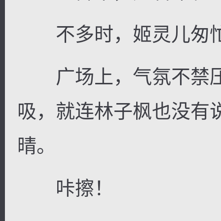
不多时，姬灵儿匆忙
广场上，气氛不禁压
吸，就连林子枫也没有
晴。
咔擦！