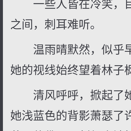
一些人皆在冷笑，目
之间，刺耳难听。
温雨晴默然，似乎早
她的视线始终望着林子枫
清风呼呼，掀起了她
她浅蓝色的背影萧瑟了