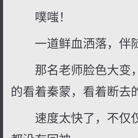
噗嗤！
一道鲜血洒落，伴随
那名老师脸色大变，
的看着秦蒙，看着断去
速度太快了，不仅仅