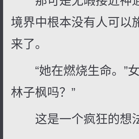
那可是无暇接近神通
境界中根本没有人可以
来了。
“她在燃烧生命。”女
林子枫吗？”
这是一个疯狂的想