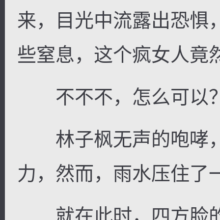
来，目光中流露出恐惧
些窒息，这个疯女人竟
不不不，怎么可以
林子枫无声的咆哮，
力，然而，雨水压住了
就在此时，四方脸的