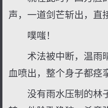
声，一道剑芒斩出，直
噗嗤！
术法被中断，温雨晴
血喷出，整个身子都痉
没有雨水压制的林子