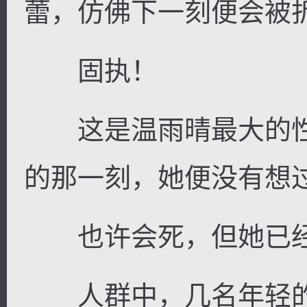
蕾，仿佛下一刻便会被
固执！
这是温雨晴最大的性
的那一刻，她便没有想
也许会死，但她已经
人群中，几名年轻的