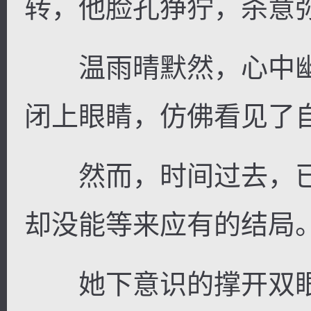
转，他脸孔狰狞，杀意
温雨晴默然，心中幽
闭上眼睛，仿佛看见了
然而，时间过去，已
却没能等来应有的结局
她下意识的撑开双眼