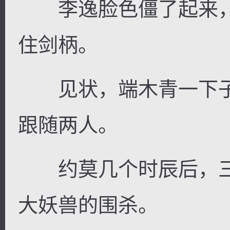
李逸脸色僵了起来，
住剑柄。
见状，端木青一下子
跟随两人。
约莫几个时辰后，三
大妖兽的围杀。