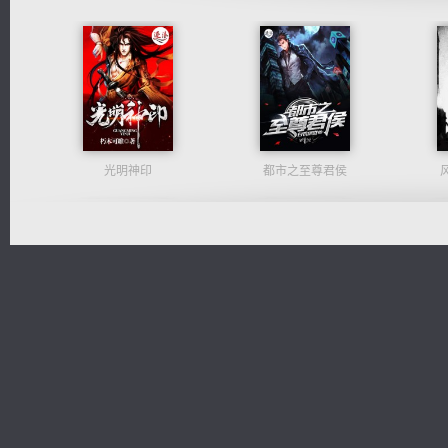
光明神印
都市之至尊君侯
军魂永铸
一术镇天