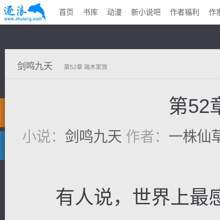
首页
书库
动漫
新小说吧
作者福利
作
剑鸣九天
第52章 端木家族
第52
小说：
剑鸣九天
作者：
一株仙
有人说，世界上最感