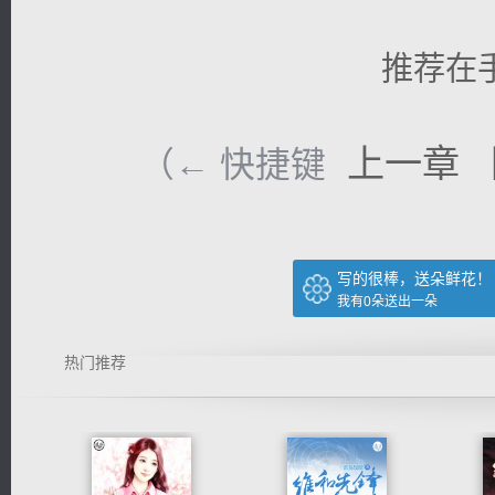
推荐在
上一章
（← 快捷键
写的很棒，送朵鲜花！
我有
0
朵送出一朵
热门推荐