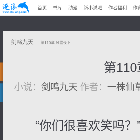
首页
书库
动漫
新小说吧
作者福利
作
剑鸣九天
第110章 风雪夜下
第11
小说：
剑鸣九天
作者：
一株仙
“你们很喜欢笑吗？