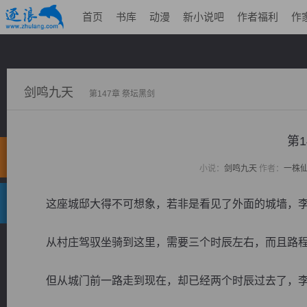
首页
书库
动漫
新小说吧
作者福利
作
剑鸣九天
第147章 祭坛黑剑
第1
小说：
剑鸣九天
作者：
一株
这座城邸大得不可想象，若非是看见了外面的城墙，李
从村庄驾驭坐骑到这里，需要三个时辰左右，而且路程
但从城门前一路走到现在，却已经两个时辰过去了，李