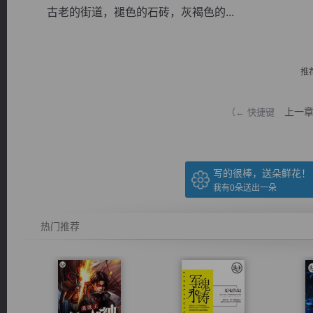
古老的街道，褪色的石砖，灰褐色的...
推
逐浪小说
上一
（← 快捷键
写的很棒，送朵鲜花！
我有
0
朵送出一朵
热门推荐