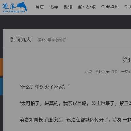
首页
书库
动漫
新小说吧
作者福利
作
剑鸣九天
第168章 血脉修行
第1
小说：
剑鸣九天
作者：
一株
“什么？李逸灭了林家？”
“太可怕了，是真的，我亲眼目睹，公主也来了，禁卫军
消息如同长了翅膀般，迅速在都城内传开了，亦如一颗