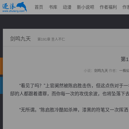
首页
书库
动漫
新小说吧
作者福利
作
剑鸣九天
第191章 圣人不仁
第1
小说：
剑鸣九天
作者：
一株
“看见了吗？”上官阒然被陈启胜击伤，但这点伤对于一
邸的人都跟着遭罪，而你每一次的攻伐余波，也将坠落下去
“无所谓。”陈启胜冷酷如杀神，漆黑的符笔又一次挥洒，一