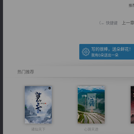
推
上一
（← 快捷键
逐浪小说
写的很棒，送朵鲜花！
我有
0
朵送出一朵
热门推荐
诸仙天下
心铸天途