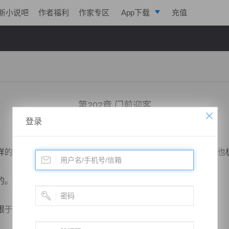
新小说吧
作者福利
作家专区
App下载
充值
逐浪小说
写作助手
第202章 门前迎客
登录
小说：
剑鸣九天
作者：
一株仙草
更新时间：2018-01-26 07:00 字数：2235
的修行之地，不同的是，它更加倾向于宗门势力，对于修行也
的。
“强大”这两个字。