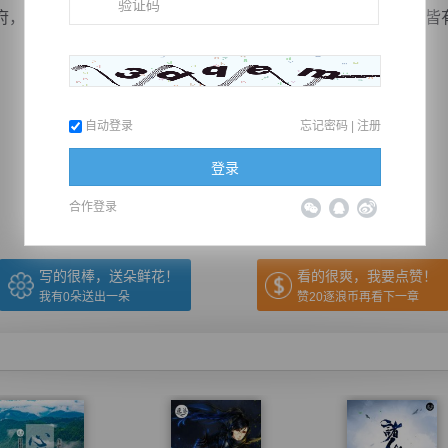
，却在今天迎来了最为喧闹的一天，陆陆续续，四面八方，皆
自动登录
忘记密码
|
注册
推荐在手机上阅读本书
登录
上一章
回目录
下一章
（← 快捷键
快捷键→）
合作登录
写的很棒，送朵鲜花！
看的很爽，我要点赞！
我有
0
朵送出一朵
赞20逐浪币再看下一章