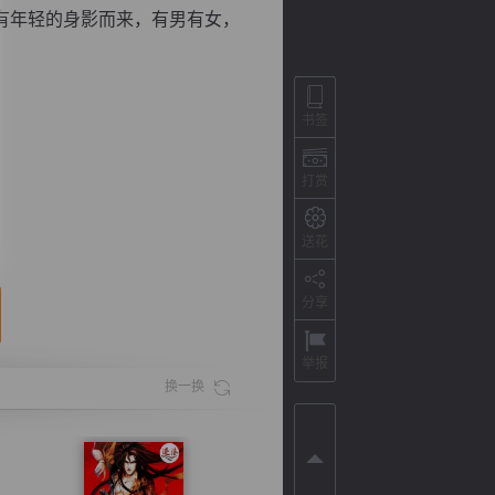
有年轻的身影而来，有男有女，
书签
打赏
送花
分享
背
字
宽
滚
举报
换一换