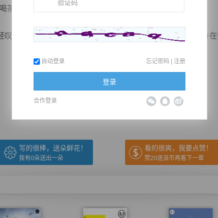
喝茶。”
：“桃花深处无人，少年锦衣身旁，一匹白玉西去，伊人身在何方
自动登录
忘记密码
|
注册
推荐在手机上阅读本书
登录
合作登录
上一章
回目录
下一章
（← 快捷键
快捷键→）
写的很棒，送朵鲜花！
看的很爽，我要点赞！
我有
0
朵送出一朵
赞20逐浪币再看下一章