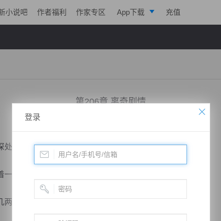
新小说吧
作者福利
作家专区
App下载
充值
逐浪小说
写作助手
第206章 离奇剧情
登录
小说：
剑鸣九天
作者：
一株仙草
更新时间：2018-01-27 10:00 字数：2180
处，一座凉亭之上。
一个火筒子，上面煮着开水，不多时，水烧开了。
几两茶叶。