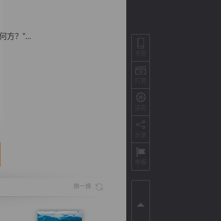
？”...
书签
打赏
送花
分享
背
字
宽
滚
举报
换一换