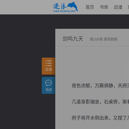
首页
书库
动漫
剑鸣九天
第206章 离奇剧情
目录
夜色浓郁，万籁俱静，天府深
书评
几道身影端坐，石桌旁，架着
府子将开水倒出来，又捏了