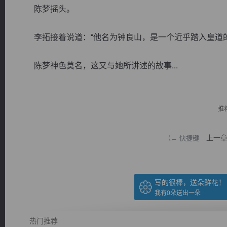
陈梦摇头。
李拓接着说道：“他名为钟良山，是一个近乎踏入皇道的
陈梦神色莫名，这又与她所讲述的故事...
逐浪小说
推
上一
（← 快捷键
写的很棒，送朵鲜花！
我有
0
朵送出一朵
热门推荐