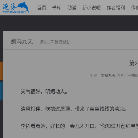
首页
书库
动漫
新小说吧
作者福利
作
剑鸣九天
第211章 我很想念
第2
小说：
剑鸣九天
作者：
一株
天气很好，明媚动人。
清风相伴，吹拂过屋顶，带来了丝丝缕缕的清凉。
李拓看着她，好长的一会儿才开口：“你知道开创红星学