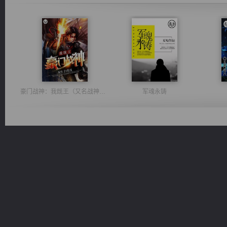
豪门战神：我既王（又名战神归来不败神婿修罗战神）
军魂永铸
佣兵王
心铸天途