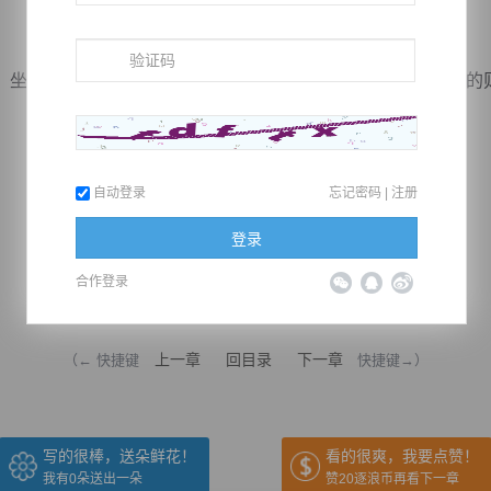
坐着一老一少，老的也不是很老，约莫四五十岁左右，年少的
自动登录
忘记密码
|
注册
登录
合作登录
推荐在手机上阅读本书
上一章
回目录
下一章
（← 快捷键
快捷键→）
写的很棒，送朵鲜花！
看的很爽，我要点赞！
我有
0
朵送出一朵
赞20逐浪币再看下一章