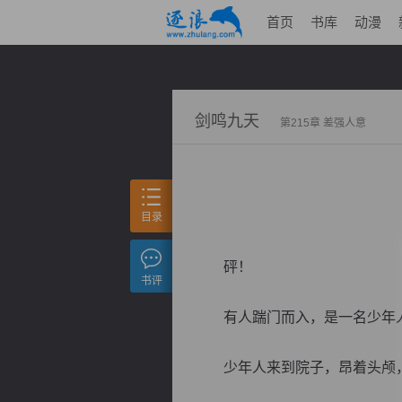
首页
书库
动漫
剑鸣九天
第215章 差强人意
目录
砰！
书评
有人踹门而入，是一名少年人
少年人来到院子，昂着头颅，扫