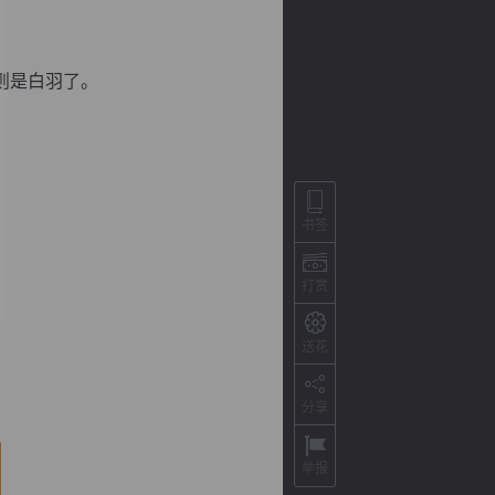
则是白羽了。
书签
打赏
背
字
宽
滚
送花
分享
举报