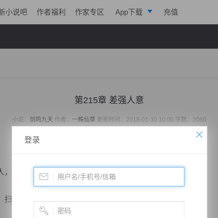
新小说吧
作者福利
作家专区
App下载
充值
逐浪小说
写作助手
第215章 差强人意
小说：
剑鸣九天
作者：
一株仙草
更新时间：2018-01-30 10:00 字数：2060
登录
，锦衣身着，眉清目秀，但眼神却很阴冷。
过院子，淡漠的开口：“谁是李逸？”