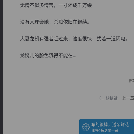
无情不似多情苦，一寸还成千万缕
没有人理会她，杀戮依旧在继续。
大夏龙朝有强者赶过来，速度很快，犹若一道闪电。
逐浪小说
龙婉儿的脸色沉得不能在...
推
上一
（← 快捷键
写的很棒，送朵鲜花！
我有
0
朵送出一朵