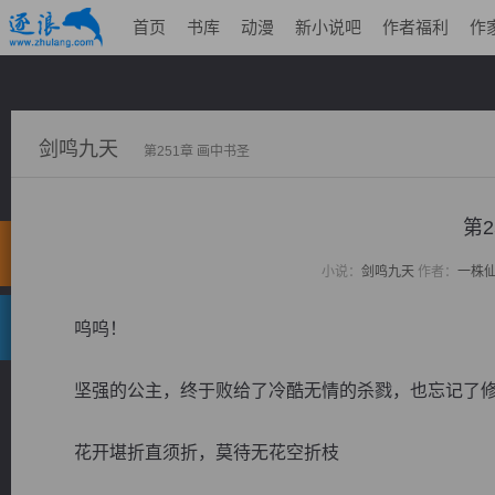
首页
书库
动漫
新小说吧
作者福利
作
剑鸣九天
第251章 画中书圣
第2
小说：
剑鸣九天
作者：
一株
呜呜！
坚强的公主，终于败给了冷酷无情的杀戮，也忘记了修
花开堪折直须折，莫待无花空折枝