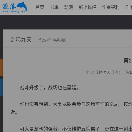
首页
书库
动漫
新小说吧
作者福利
作
剑鸣九天
第254章 神兵道韵
第2
小说：
剑鸣九天
作者：
一株
战斗升级了，战场也在蔓延。
谁也没有想到，大夏龙朝会参与这场可怕的杀局，按理
近。
可大夏龙朝的强者，不仅维护五院弟子，更在这一刻出