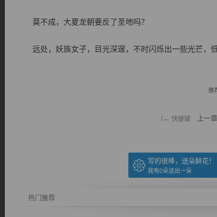
莫不成，大夏龙朝要反了圣地吗？
远处，妖族女子，目光深邃，不时闪烁出一些光芒，低语：
逐浪小说
推
上一
（← 快捷键
写的很棒，送朵鲜花！
我有
0
朵送出一朵
热门推荐