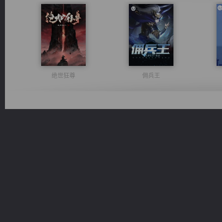
绝世狂尊
佣兵王
桃运无双：我的极品老婆
光明神印