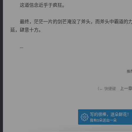
这道信念近乎于疯狂。
最终，茫茫一片的剑芒淹没了斧头，而斧头中霸道的力
延，肆意十方。
逐浪小说
...
推
上一
（← 快捷键
写的很棒，送朵鲜花！
我有
0
朵送出一朵