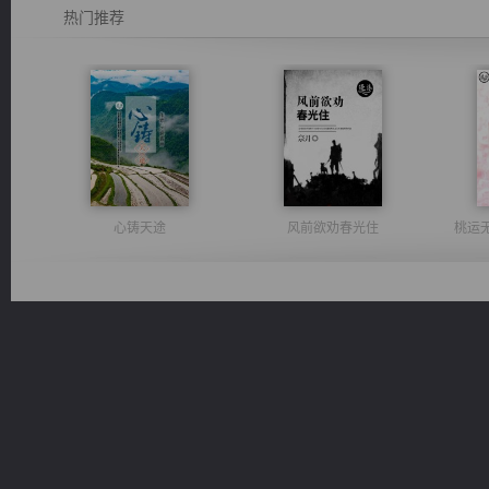
热门推荐
心铸天途
风前欲劝春光住
桃运
维和先锋
无敌从不死开始