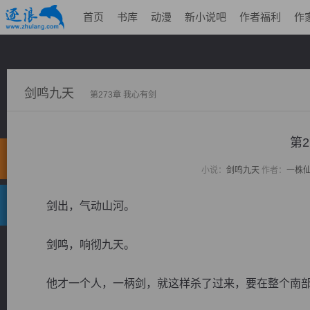
首页
书库
动漫
新小说吧
作者福利
作
剑鸣九天
第273章 我心有剑
第2
小说：
剑鸣九天
作者：
一株
剑出，气动山河。
剑鸣，响彻九天。
他才一个人，一柄剑，就这样杀了过来，要在整个南部