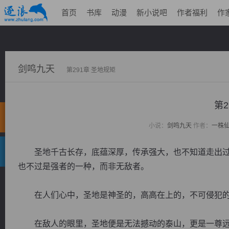
首页
书库
动漫
新小说吧
作者福利
作
剑鸣九天
第291章 圣地规矩
第2
小说：
剑鸣九天
作者：
一株
圣地千古长存，底蕴深厚，传承强大，也不知道走出过
也不过是强者的一种，而非无敌者。
在人们心中，圣地是神圣的，高高在上的，不可侵犯
在敌人的眼里，圣地便是无法撼动的泰山，更是一尊远