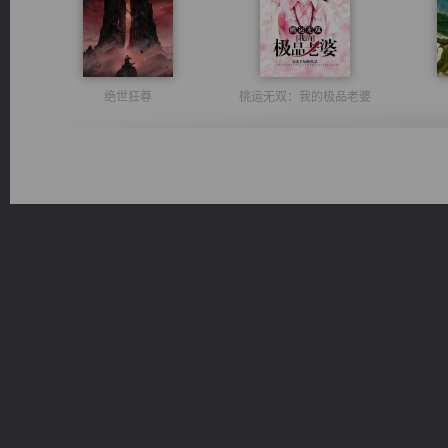
绝世狂尊
桃运无双：我的极品老婆
一术镇天
军魂永铸