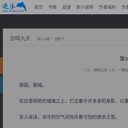
首页
书库
动漫
新小说吧
作者福利
作
剑鸣九天
第314章 一道影子
第3
小说：
剑鸣九天
作者：
一株
商国，都城。
在白雪皑皑的城墙之上，伫立着许许多多的身影，以夏
无人说话，冰冷的空气间充斥着可怕的肃杀之意。