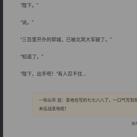
“陛下。”
“说。”
“三百里开外的郓城，已被北冥大军破了。”
逐浪小说
“知道了。”
“陛下，出手吧！”有人忍不住...
一株仙草
说：圣地也写的七七八八了，一口气写到
未征战圣地呢！
推