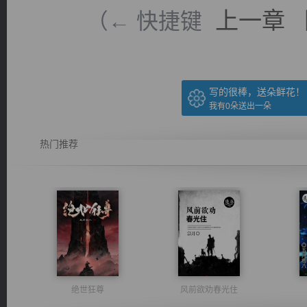
上一章
（← 快捷键
写的很棒，送朵鲜花！
我有
0
朵送出一朵
热门推荐
绝世狂尊
风前欲劝春光住