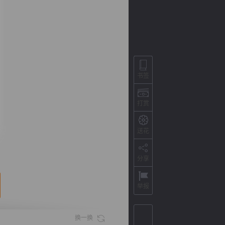
书签
打赏
送花
背
字
宽
滚
分享
举报
换一换