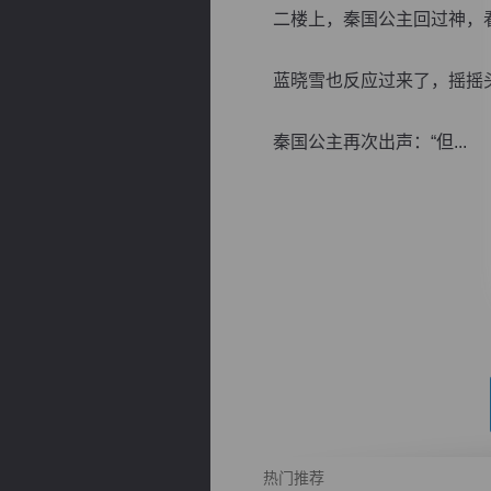
二楼上，秦国公主回过神，看了
蓝晓雪也反应过来了，摇摇头：
秦国公主再次出声：“但...
逐浪小说
热门推荐