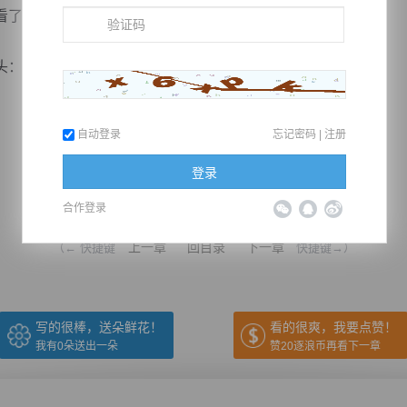
看身旁的蓝晓雪，低声问道：“姐姐的符道如何？”
“符道难修。”
自动登录
忘记密码
|
注册
登录
推荐在手机上阅读本书
合作登录
上一章
回目录
下一章
（← 快捷键
快捷键→）
写的很棒，送朵鲜花！
看的很爽，我要点赞！
我有
0
朵送出一朵
赞20逐浪币再看下一章