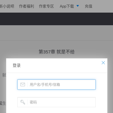
新小说吧
作者福利
作家专区
App下载
充值
逐浪小说
写作助手
第357章 就是不给
小说：
剑鸣九天
作者：
一株仙草
更新时间：2018-03-14 09:41 字数：2030
登录
就这样死在符道之上了，这一幕，怎么看怎么诡异。
诞生吗？