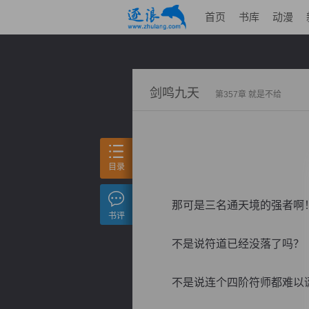
首页
书库
动漫
剑鸣九天
第357章 就是不给
目录
那可是三名通天境的强者啊！
书评
不是说符道已经没落了吗？
不是说连个四阶符师都难以