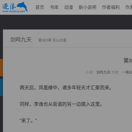
首页
书库
动漫
新小说吧
作者福利
作
剑鸣九天
第363章 天山大墓
第3
小说：
剑鸣九天
作者：
一株
两天后，凤凰楼中，诸多年轻天才汇聚而来。
同样，李逸也从街道的另一边踏入这里。
“来了。”