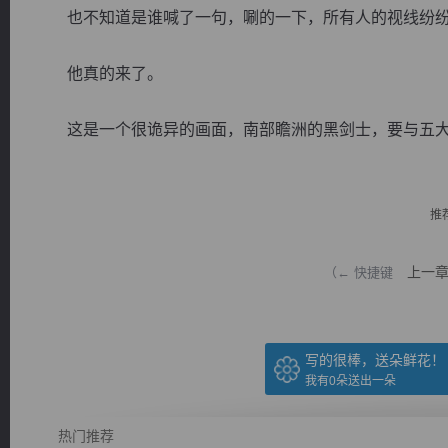
也不知道是谁喊了一句，唰的一下，所有人的视线纷纷
他真的来了。
这是一个很诡异的画面，南部瞻洲的黑剑士，要与五大势
逐浪小说
推
上一
（← 快捷键
写的很棒，送朵鲜花！
我有
0
朵送出一朵
热门推荐