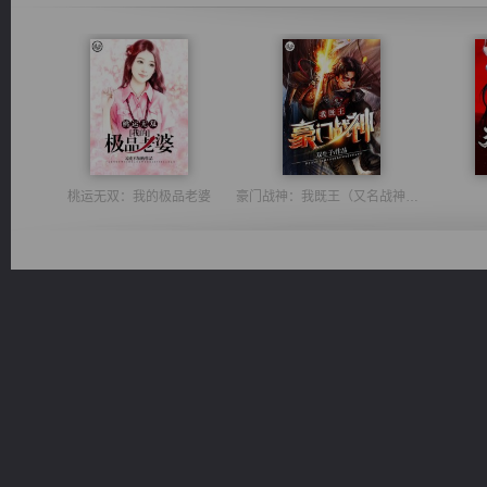
桃运无双：我的极品老婆
豪门战神：我既王（又名战神归来不败神婿修罗战神）
绝世狂尊
都市之至尊君侯