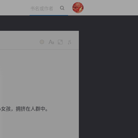
立即登录
小女孩，拥挤在人群中。