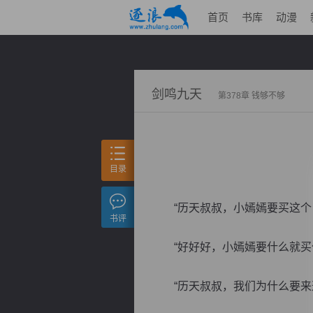
首页
书库
动漫
剑鸣九天
第378章 钱够不够
目录
“历天叔叔，小嫣嫣要买这个，
书评
“好好好，小嫣嫣要什么就买什
“历天叔叔，我们为什么要来