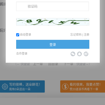
嫣不想玩吗？”
玩的。”...
自动登录
忘记密码
|
注册
登录
推荐在手机上阅读本书
合作登录
上一章
回目录
下一章
（← 快捷键
快捷键→）
写的很棒，送朵鲜花！
看的很爽，我要点赞！
我有
0
朵送出一朵
赞20逐浪币再看下一章