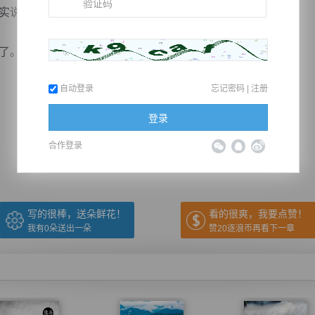
说，我也是第一次尝试，不知道能不能行。”
...
自动登录
忘记密码
|
注册
推荐在手机上阅读本书
登录
合作登录
上一章
回目录
下一章
（← 快捷键
快捷键→）
写的很棒，送朵鲜花！
看的很爽，我要点赞！
我有
0
朵送出一朵
赞20逐浪币再看下一章