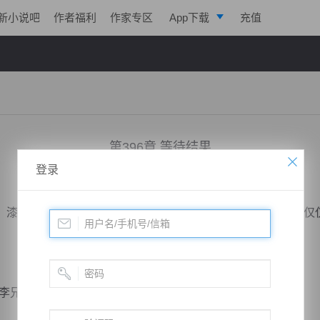
新小说吧
作者福利
作家专区
App下载
充值
逐浪小说
写作助手
第396章 等待结果
登录
小说：
剑鸣九天
作者：
一株仙草
更新时间：2018-03-26 10:00 字数：2133
漆黑如墨的剑呈现在众人的视线中，没有光芒，没有气势，仅
兄，你这个到底靠不靠谱啊？”