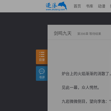
首页
书库
动漫
剑鸣九天
第396章 等待结果
目录
炉台上的火焰渐渐的消散了，
书评
见此一幕，众人愕然。
九岩微微侧目，望向李逸：“李