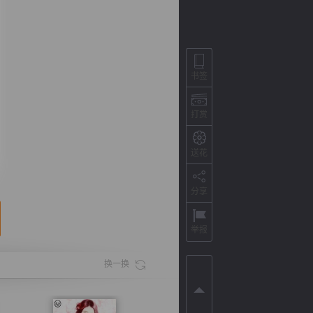
书签
打赏
送花
分享
背
字
宽
滚
举报
换一换