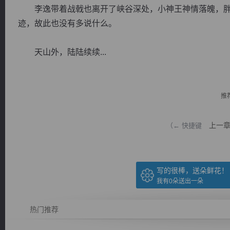
李逸带着战戟也离开了峡谷深处，小神王神情落魄，胖
迹，故此也没有多说什么。
天山外，陆陆续续...
逐浪小说
推
上一
（← 快捷键
写的很棒，送朵鲜花！
我有
0
朵送出一朵
热门推荐