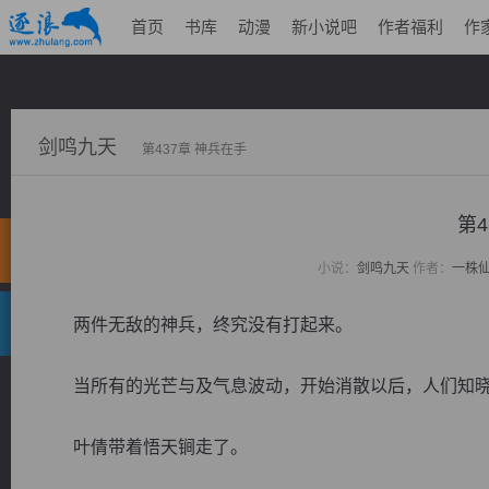
首页
书库
动漫
新小说吧
作者福利
作
剑鸣九天
第437章 神兵在手
第4
小说：
剑鸣九天
作者：
一株
两件无敌的神兵，终究没有打起来。
当所有的光芒与及气息波动，开始消散以后，人们知晓
叶倩带着悟天锏走了。