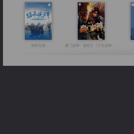
维和先锋
豪门战神：我既王（又名战神归来不败神婿修罗战神）
一术镇天
风前欲劝春光住