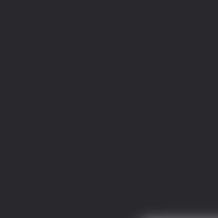
心铸天途
激荡人生