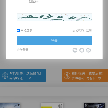
自动登录
忘记密码
|
注册
推荐在手机上阅读本书
登录
合作登录
上一章
回目录
下一章
（← 快捷键
快捷键→）
写的很棒，送朵鲜花！
看的很爽，我要点赞！
我有
0
朵送出一朵
赞20逐浪币再看下一章