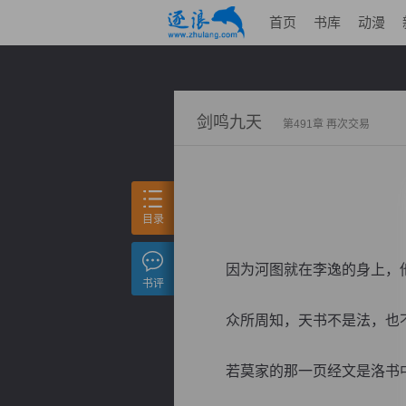
首页
书库
动漫
剑鸣九天
第491章 再次交易
目录
因为河图就在李逸的身上，他
书评
众所周知，天书不是法，也不
若莫家的那一页经文是洛书中