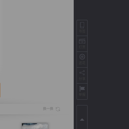
书签
打赏
送花
分享
背
字
宽
滚
举报
换一换