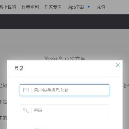
新小说吧
作者福利
作家专区
App下载
充值
逐浪小说
写作助手
第491章 再次交易
登录
小说：
剑鸣九天
作者：
一株仙草
更新时间：2018-04-20 10:00 字数：2248
知晓河图的来历，有可能牵涉到了上古时代，如果传说中的洛
是神兵，并不具备有攻击力。
的一页，岂不是说，这根深蒂固的说法是错的？