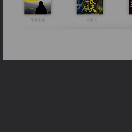
军魂永铸
一术镇天
都市之至尊君侯
维和先锋
桃运
绝世狂尊
诸仙天下