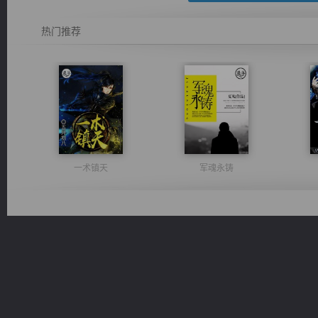
热门推荐
一术镇天
军魂永铸
光明神印
豪门战神：我既王（又名战神归来不败神婿修罗战神）