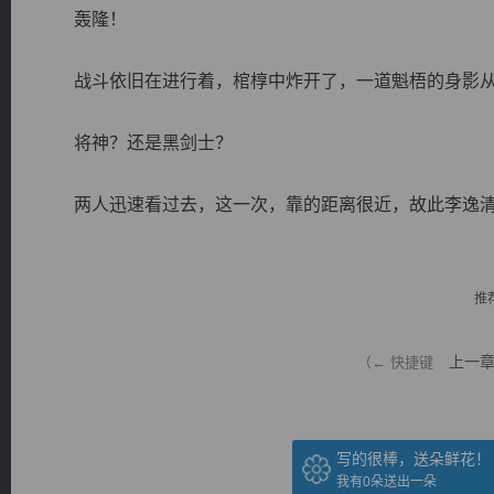
轰隆！
战斗依旧在进行着，棺椁中炸开了，一道魁梧的身影从
将神？还是黑剑士？
逐浪小说
两人迅速看过去，这一次，靠的距离很近，故此李逸清..
推
上一
（← 快捷键
写的很棒，送朵鲜花！
我有
0
朵送出一朵