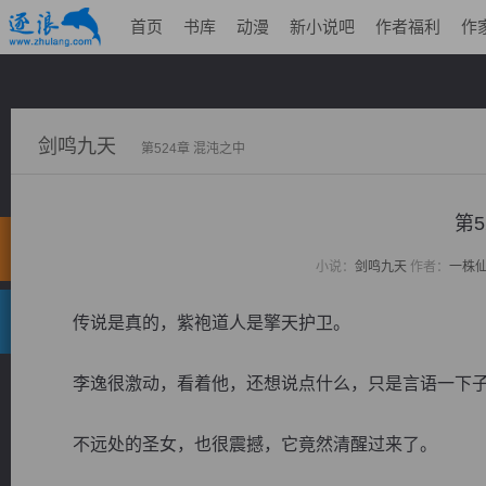
首页
书库
动漫
新小说吧
作者福利
作
剑鸣九天
第524章 混沌之中
第5
小说：
剑鸣九天
作者：
一株
传说是真的，紫袍道人是擎天护卫。
李逸很激动，看着他，还想说点什么，只是言语一下子
不远处的圣女，也很震撼，它竟然清醒过来了。