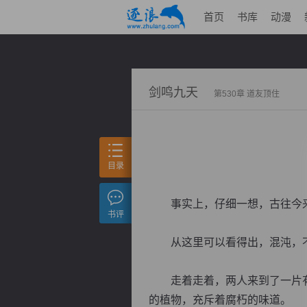
首页
书库
动漫
剑鸣九天
第530章 道友顶住
目录
事实上，仔细一想，古往今来
书评
从这里可以看得出，混沌，不
走着走着，两人来到了一片有
的植物，充斥着腐朽的味道。