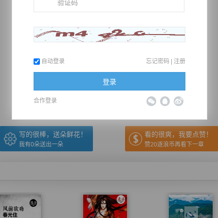
自动登录
忘记密码
|
注册
推荐在手机上阅读本书
登录
上一章
回目录
下一章
（← 快捷键
快捷键→）
合作登录
写的很棒，送朵鲜花！
看的很爽，我要点赞！
我有
0
朵送出一朵
赞20逐浪币再看下一章