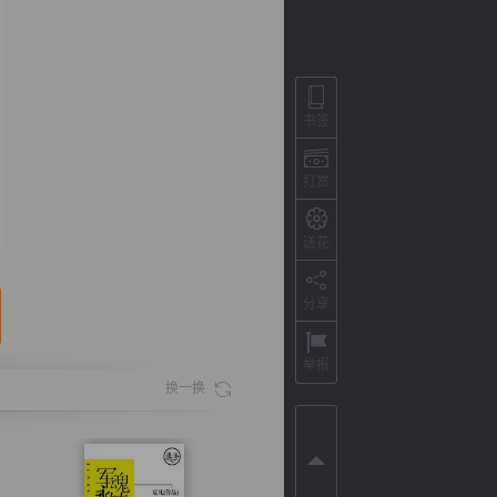
书签
打赏
送花
分享
背
字
宽
滚
举报
换一换