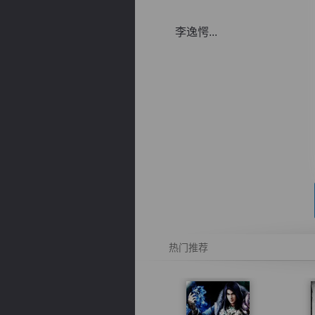
李逸愕...
逐浪小说
热门推荐