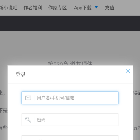
新小说吧
作者福利
作家专区
App下载
充值
逐浪小说
写作助手
第530章 道友顶住
登录
小说：
剑鸣九天
作者：
一株仙草
更新时间：2018-04-28 07:00 字数：2220
，那么多圣人，大帝等等，不乏有人踏入这里，却依旧没能得
是寻常人可以触及的神物。
些昏沉的区域，这里没有混沌光芒的笼罩，也不是伸手不见五