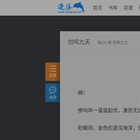
首页
书库
动漫
剑鸣九天
第537章 雪霁之力
目录
啊！
书评
惨叫声一道道起伏，凄厉无
眨眼间，金色的混沌海洋，便