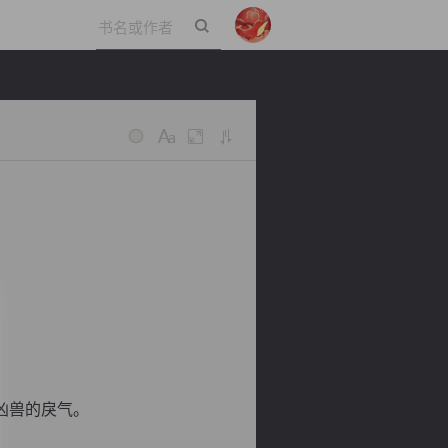
立即登录
凶兽的戾气。