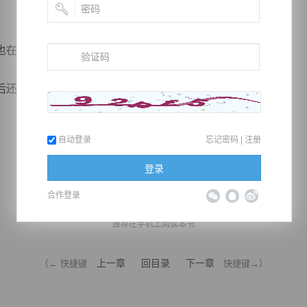
在混乱中倒退。
还有金乌的杀伐，他们被夹在中央了。
自动登录
忘记密码
|
注册
登录
合作登录
推荐在手机上阅读本书
上一章
回目录
下一章
（← 快捷键
快捷键→）