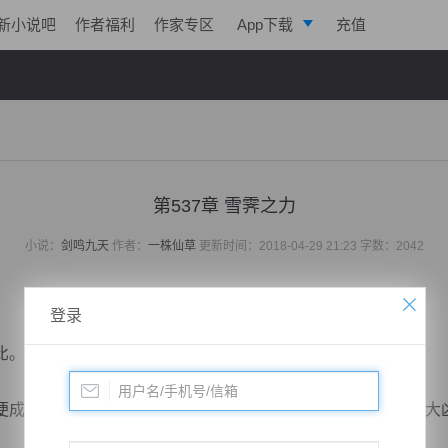
新小说吧
作者福利
作家专区
App下载
充值
逐浪小说
写作助手
第537章 雪霁之力
小说：
剑鸣九天
作者：
一株仙草
更新时间：2018-04-29 21:23 字数：2042
登录
比。
成为了鲜红的，到处都弥漫着血腥味，还有那一抹源自于两大