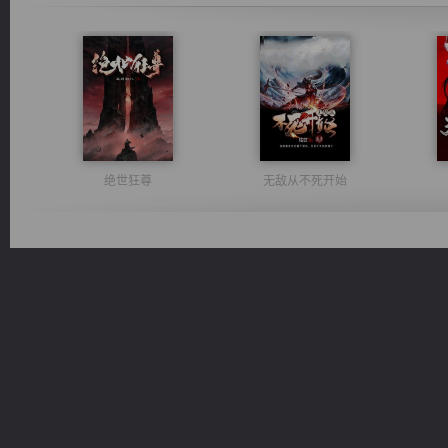
绝世狂尊
无敌从不死开始
都市之至尊君侯
维和先锋