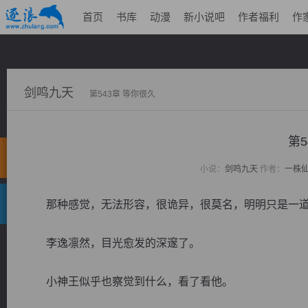
首页
书库
动漫
新小说吧
作者福利
作
剑鸣九天
第543章 等你很久
第5
小说：
剑鸣九天
作者：
一株
那种感觉，无法形容，很诡异，很莫名，明明只是一道
李逸凛然，目光愈发的深邃了。
小神王似乎也察觉到什么，看了看他。