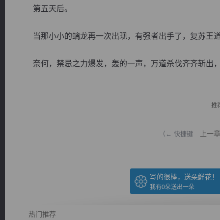
第五天后。
当那小小的螭龙再一次出现，有强者出手了，复苏王道
奈何，禁忌之力爆发，轰的一声，万道杀伐齐齐斩出，神.
逐浪小说
推
上一
（← 快捷键
写的很棒，送朵鲜花！
我有
0
朵送出一朵
热门推荐