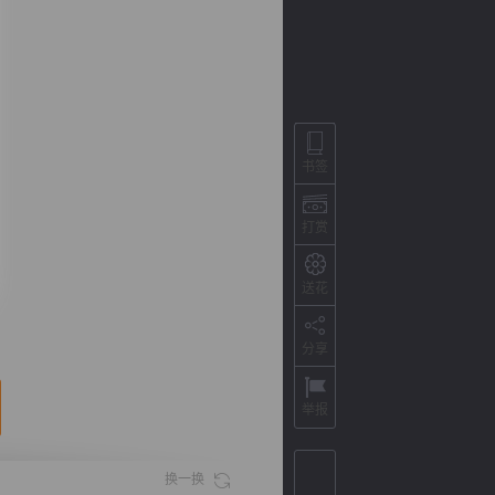
书签
打赏
送花
背
字
宽
滚
分享
举报
换一换