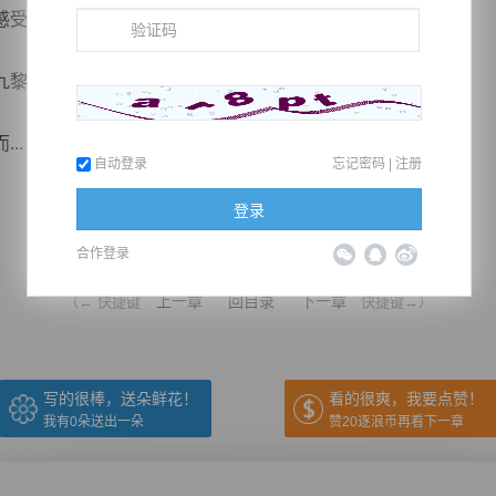
受到了，心中凛然，也第一时间朝着这里赶来。
黎山了，也就是比蒙一族的圣山。
..
自动登录
忘记密码
|
注册
登录
推荐在手机上阅读本书
合作登录
上一章
回目录
下一章
（← 快捷键
快捷键→）
写的很棒，送朵鲜花！
看的很爽，我要点赞！
我有
0
朵送出一朵
赞20逐浪币再看下一章