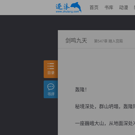
首页
书库
动漫
剑鸣九天
第547章 踏入宫殿
目录
轰隆！
书评
秘境深处，群山坍塌，轰隆隆
一座巍峨大山，从地面深处冲