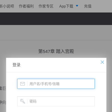
新小说吧
作者福利
作家专区
App下载
充值
逐浪小说
写作助手
第547章 踏入宫殿
小说：
剑鸣九天
作者：
一株仙草
更新时间：2018-05-02 14:25 字数：2028
登录
巨响，滚滚烟尘弥漫着整个天空，愈发的浑浊了。
向，飞向高空。