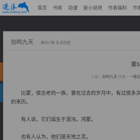
首页
书库
动漫
新小说吧
作者福利
作
剑鸣九天
第557章 无法抗拒
第5
小说：
剑鸣九天
作者：
一株
比蒙，很古老的一族，曾在过去的岁月中，有过很多次
的来历。
有人说，它们诞生于混沌，鸿蒙。
也有人认为，他们是天地之灵。