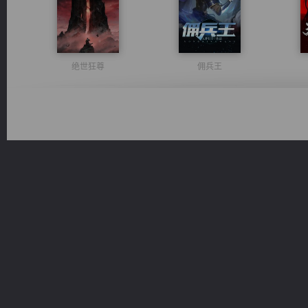
绝世狂尊
佣兵王
桃运无双：我的极品老婆
一术镇天