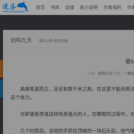
首页
书库
动漫
新小说吧
作者福利
作
剑鸣九天
第562章 她还有她
第5
小说：
剑鸣九天
作者：
一株
高峰笔直而立，足足有数千米之高，在这里不能动用法
这个体力。
可即便是李逸这样肉身强大的人，在攀爬的过程中，也
几个时辰后，当他的手抓住顶峰的一块石头后，他气喘喘