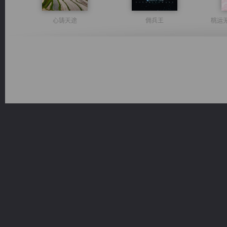
心铸天途
佣兵王
桃运
军魂永铸
无敌从不死开始
豪门战神：我既王（又名战神归来不败神婿修罗战神）
诸仙天下