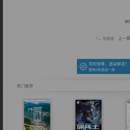
推
上一
（← 快捷键
逐浪小说
写的很棒，送朵鲜花！
我有
0
朵送出一朵
热门推荐