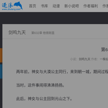
首页
书库
动漫
新小说吧
作者福利
作
剑鸣九天
第632章 他很刚直
第6
小说：
剑鸣九天
作者：
一株
两年前，神女与大漠公主同行，来到朝一城，期间过程
当时，这件事闹得沸沸扬扬。
此后，神女与公主回到元山之下。