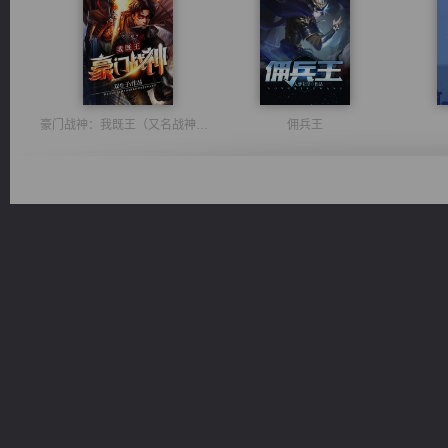
豪门战神：我既王（又名战神归来不败神婿修罗战神）
佣兵王
光明神印
一术镇天