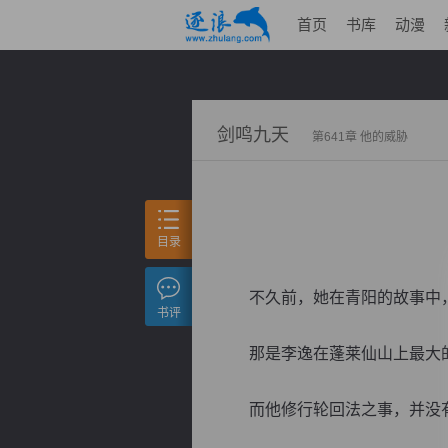
首页
书库
动漫
剑鸣九天
第641章 他的威胁
目录
不久前，她在青阳的故事中，
书评
那是李逸在蓬莱仙山上最大
而他修行轮回法之事，并没有