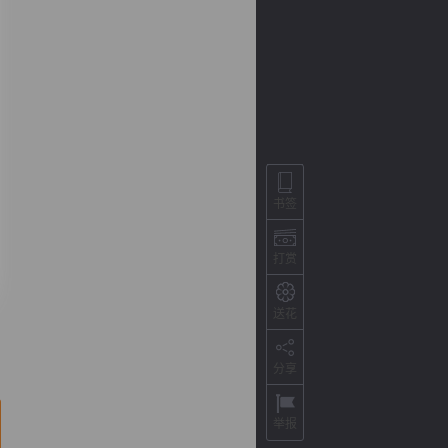
书签
打赏
背
字
宽
滚
送花
分享
举报