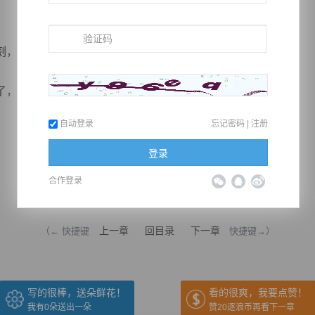
，她第一个想法便是想到了这里。
，自古来也没有几个。
自动登录
忘记密码
|
注册
登录
合作登录
推荐在手机上阅读本书
上一章
回目录
下一章
（← 快捷键
快捷键→）
写的很棒，送朵鲜花！
看的很爽，我要点赞！
我有
0
朵送出一朵
赞20逐浪币再看下一章