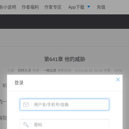
新小说吧
作者福利
作家专区
App下载
充值
逐浪小说
写作助手
第641章 他的威胁
小说：
剑鸣九天
作者：
一株仙草
更新时间：2018-06-02 20:48 字数：2070
登录
听到了有关于轮回之力的讲述。
的一场机缘。
隐瞒身边之人。